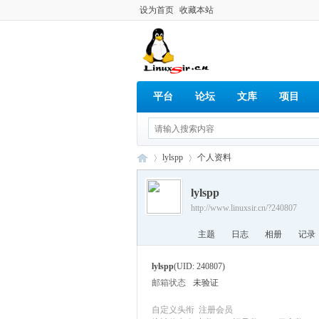
设为首页
收藏本站
平台
论坛
文库
项目
lylspp
个人资料
lylspp
http://www.linuxsir.cn/?240807
Lin
›
›
主题
日志
相册
记录
lylspp
(UID: 240807)
邮箱状态
未验证
自定义头衔
注册会员