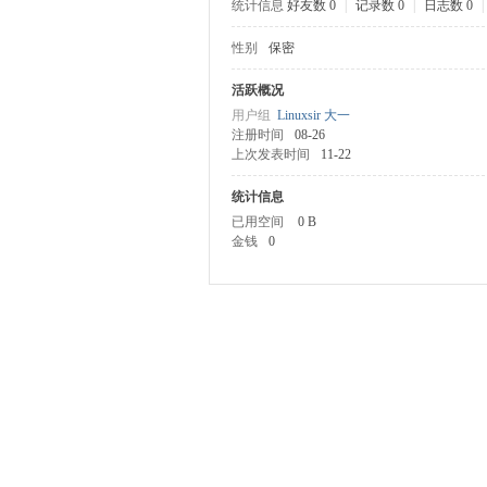
统计信息
好友数 0
|
记录数 0
|
日志数 0
|
性别
保密
ux
活跃概况
用户组
Linuxsir 大一
注册时间
08-26
上次发表时间
11-22
统计信息
已用空间
0 B
金钱
0
Sir.