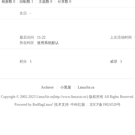
相册数 0
|
回帖数 1
|
主题数 0
|
分享数 0
生日
-
最后访问
11-22
上次活动时间
所在时区
使用系统默认
积分
1
威望
1
Archiver
|
小黑屋
|
LinuxSir.cn
Copyright © 2002-2023
LinuxSir.cn
(http://www.linuxsir.cn/) 版权所有 All Rights Reserved.
Powered by
RedflagLinux!
技术支持:
中科红旗
|
京ICP备19024520号