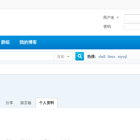
用户名
密码
群组
我的博客
搜索
热搜:
shell
linux
mysql
搜
索
分享
留言板
个人资料