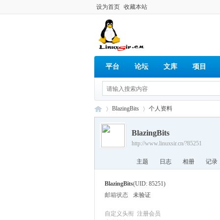
设为首页
收藏本站
平台
论坛
文库
项目
BlazingBits
个人资料
BlazingBits
http://www.linuxsir.cn/?85251
Lin
›
›
主题
日志
相册
记录
BlazingBits
(UID: 85251)
邮箱状态
未验证
自定义头衔
注册会员