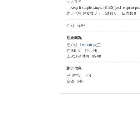
个人签名
-- Keep it simple, stupid (KISS) perl -e \'print p
统计信息
好友数 0
|
记录数 0
|
日志数 0
|
ux
性别
保密
活跃概况
用户组
Linuxsir 大三
在线时间
146 小时
上次活动时间
05-08
统计信息
已用空间
0 B
Sir.
金钱
545