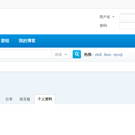
用户名
密码
群组
我的博客
搜索
热搜:
shell
linux
mysql
搜
索
分享
留言板
个人资料