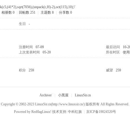
ack(c5,(41*2),sqrt(7056),(unpack(c,H)-2),oct(115),10);\'
相册数 0
|
回帖数 251
|
主题数 8
|
分享数 0
生日
-
注册时间
07-09
最后访问
10-2
上次发表时间
05-20
所在时区
使用
积分
259
威望
259
Archiver
|
小黑屋
|
LinuxSir.cn
Copyright © 2002-2023
LinuxSir.cn
(http://www.linuxsir.cn/) 版权所有 All Rights Reserved.
Powered by
RedflagLinux!
技术支持:
中科红旗
|
京ICP备19024520号