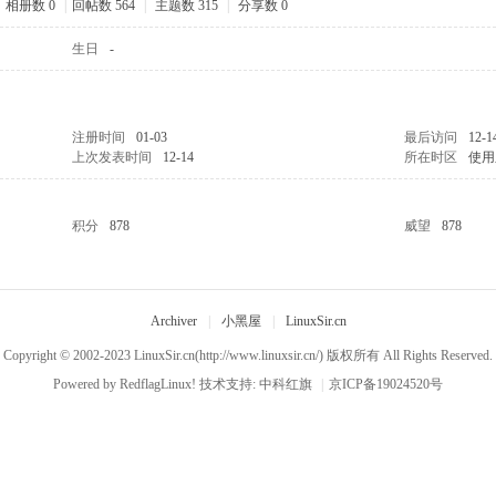
相册数 0
|
回帖数 564
|
主题数 315
|
分享数 0
生日
-
注册时间
01-03
最后访问
12-1
上次发表时间
12-14
所在时区
使用
积分
878
威望
878
Archiver
|
小黑屋
|
LinuxSir.cn
Copyright © 2002-2023
LinuxSir.cn
(http://www.linuxsir.cn/) 版权所有 All Rights Reserved.
Powered by
RedflagLinux!
技术支持:
中科红旗
|
京ICP备19024520号