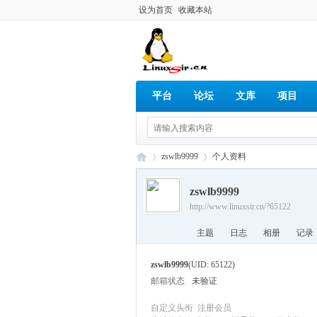
设为首页
收藏本站
平台
论坛
文库
项目
zswlb9999
个人资料
zswlb9999
http://www.linuxsir.cn/?65122
Lin
›
›
主题
日志
相册
记录
zswlb9999
(UID: 65122)
邮箱状态
未验证
自定义头衔
注册会员