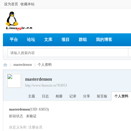
设为首页
收藏本站
平台
论坛
文库
项目
群组
我的博客
masterdemon
个人资料
masterdemon
http://www.linuxsir.cn/?63053
Lin
›
›
主题
日志
相册
记录
分享
留言板
个人资料
masterdemon
(UID: 63053)
邮箱状态
未验证
自定义头衔
注册会员