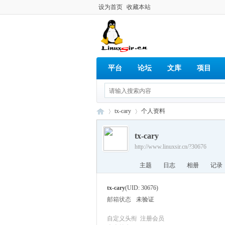
设为首页
收藏本站
平台
论坛
文库
项目
tx-cary
个人资料
tx-cary
http://www.linuxsir.cn/?30676
Lin
›
›
主题
日志
相册
记录
tx-cary
(UID: 30676)
邮箱状态
未验证
自定义头衔
注册会员