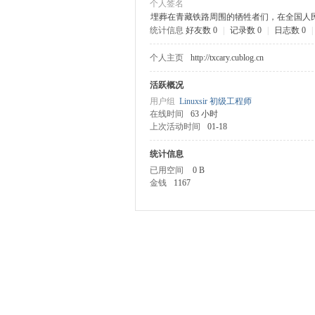
个人签名
埋葬在青藏铁路周围的牺牲者们，在全国人
统计信息
好友数 0
|
记录数 0
|
日志数 0
|
ux
个人主页
http://txcary.cublog.cn
活跃概况
用户组
Linuxsir 初级工程师
在线时间
63 小时
上次活动时间
01-18
统计信息
已用空间
0 B
Sir.
金钱
1167