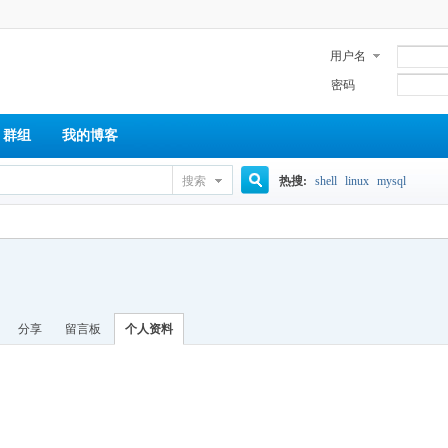
用户名
密码
群组
我的博客
搜索
热搜:
shell
linux
mysql
搜
索
分享
留言板
个人资料