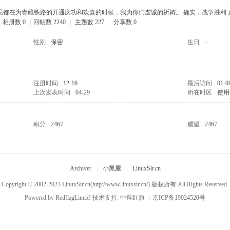
民都在为青藏铁路的开通庆功和欢喜的时候，我为你们虔诚的祈祷。 确实，战争胜利
相册数 0
|
回帖数 2240
|
主题数 227
|
分享数 0
性别
保密
生日
-
注册时间
12-16
最后访问
01-0
上次发表时间
04-29
所在时区
使用
积分
2467
威望
2467
Archiver
|
小黑屋
|
LinuxSir.cn
Copyright © 2002-2023
LinuxSir.cn
(http://www.linuxsir.cn/) 版权所有 All Rights Reserved.
Powered by
RedflagLinux!
技术支持:
中科红旗
|
京ICP备19024520号