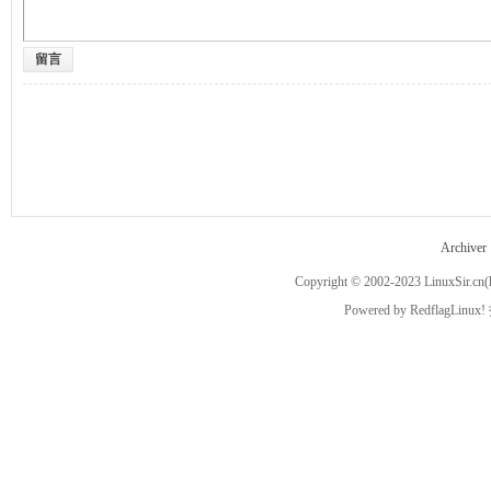
留言
ux
Archiver
Copyright © 2002-2023
LinuxSir.cn
(
Sir.
Powered by
RedflagLinux!