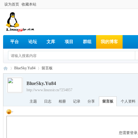
设为首页
收藏本站
平台
论坛
文库
项目
群组
我的博客
BlueSky.Yu84
留言板
BlueSky.Yu84
http://www.linuxsir.cn/?254857
Lin
›
›
主题
日志
相册
记录
分享
留言板
个人资料
您需要登录