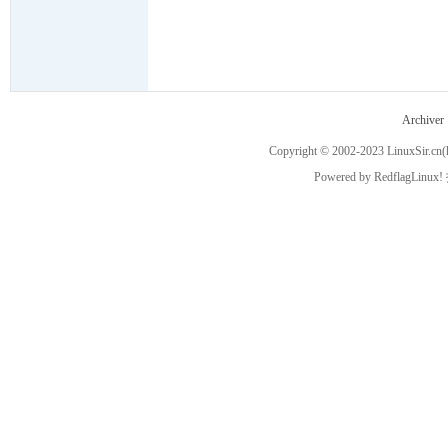
ux
Archiver
Copyright © 2002-2023
LinuxSir.cn
(
Powered by
RedflagLinux!
Sir.