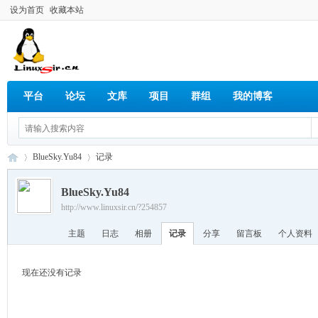
设为首页
收藏本站
平台
论坛
文库
项目
群组
我的博客
BlueSky.Yu84
记录
BlueSky.Yu84
http://www.linuxsir.cn/?254857
Lin
›
›
主题
日志
相册
记录
分享
留言板
个人资料
现在还没有记录