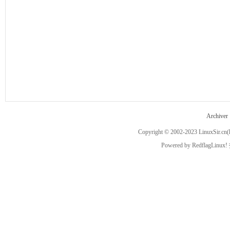
ux
Archiver
Copyright © 2002-2023
LinuxSir.cn
(
Sir.
Powered by
RedflagLinux!