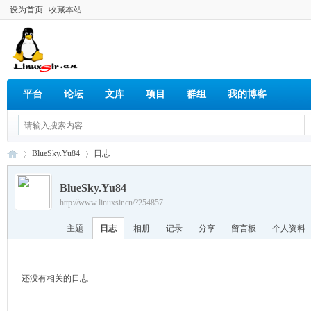
设为首页
收藏本站
平台
论坛
文库
项目
群组
我的博客
BlueSky.Yu84
日志
BlueSky.Yu84
http://www.linuxsir.cn/?254857
Lin
›
›
主题
日志
相册
记录
分享
留言板
个人资料
还没有相关的日志