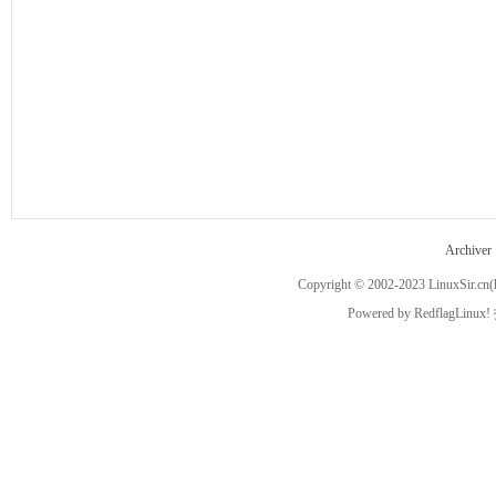
ux
Archiver
Copyright © 2002-2023
LinuxSir.cn
(
Sir.
Powered by
RedflagLinux!