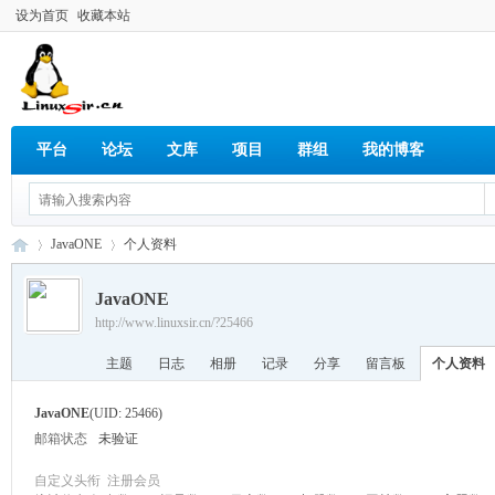
设为首页
收藏本站
平台
论坛
文库
项目
群组
我的博客
JavaONE
个人资料
JavaONE
http://www.linuxsir.cn/?25466
Lin
›
›
主题
日志
相册
记录
分享
留言板
个人资料
JavaONE
(UID: 25466)
邮箱状态
未验证
自定义头衔
注册会员