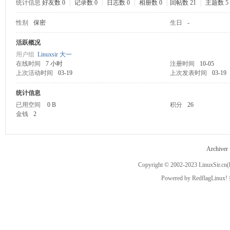
统计信息
好友数 0
|
记录数 0
|
日志数 0
|
相册数 0
|
回帖数 21
|
主题数 5
性别
保密
生日
-
ux
活跃概况
用户组
Linuxsir 大一
在线时间
7 小时
注册时间
10-05
上次活动时间
03-19
上次发表时间
03-19
统计信息
已用空间
0 B
积分
26
金钱
2
Sir.
Archiver
Copyright © 2002-2023
LinuxSir.cn
(
Powered by
RedflagLinux!