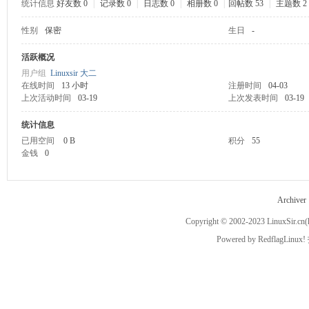
统计信息
好友数 0
|
记录数 0
|
日志数 0
|
相册数 0
|
回帖数 53
|
主题数 2
性别
保密
生日
-
ux
活跃概况
用户组
Linuxsir 大二
在线时间
13 小时
注册时间
04-03
上次活动时间
03-19
上次发表时间
03-19
统计信息
已用空间
0 B
积分
55
金钱
0
Sir.
Archiver
Copyright © 2002-2023
LinuxSir.cn
(
Powered by
RedflagLinux!