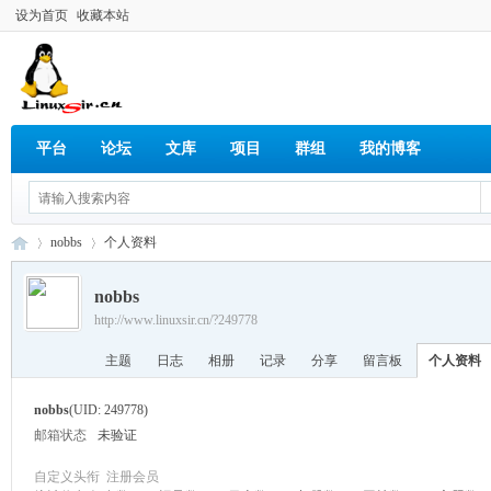
设为首页
收藏本站
平台
论坛
文库
项目
群组
我的博客
nobbs
个人资料
nobbs
http://www.linuxsir.cn/?249778
Lin
›
›
主题
日志
相册
记录
分享
留言板
个人资料
nobbs
(UID: 249778)
邮箱状态
未验证
自定义头衔
注册会员