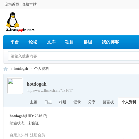
设为首页
收藏本站
平台
论坛
文库
项目
群组
我的博客
hotdogah
个人资料
hotdogah
http://www.linuxsir.cn/?231617
Lin
›
›
主题
日志
相册
记录
分享
留言板
个人资料
hotdogah
(UID: 231617)
邮箱状态
未验证
自定义头衔
注册会员