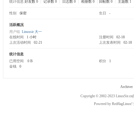
统计信息
好友数 0
|
记录数 0
|
日志数 0
|
相册数 0
|
回帖数 0
|
主题数 1
性别
保密
生日
-
ux
活跃概况
用户组
Linuxsir 大一
在线时间
1 小时
注册时间
02-18
上次活动时间
02-21
上次发表时间
02-18
统计信息
已用空间
0 B
积分
1
金钱
0
Sir.
Archiver
Copyright © 2002-2023
LinuxSir.cn
(
Powered by
RedflagLinux!