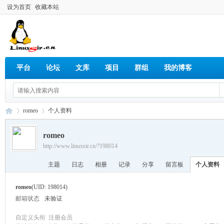
设为首页
收藏本站
平台
论坛
文库
项目
群组
我的博客
romeo
个人资料
romeo
http://www.linuxsir.cn/?198014
Lin
›
›
主题
日志
相册
记录
分享
留言板
个人资料
romeo
(UID: 198014)
邮箱状态
未验证
自定义头衔
注册会员