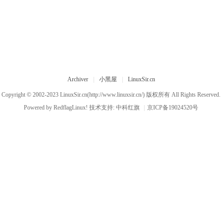
Archiver
|
小黑屋
|
LinuxSir.cn
Copyright © 2002-2023
LinuxSir.cn
(http://www.linuxsir.cn/) 版权所有 All Rights Reserved.
Powered by
RedflagLinux!
技术支持:
中科红旗
|
京ICP备19024520号