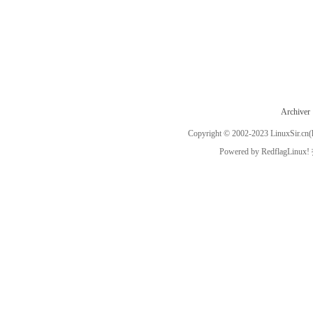
Archiver
Copyright © 2002-2023
LinuxSir.cn
(
Powered by
RedflagLinux!