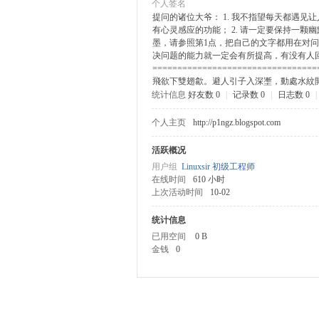
个人签名
提问的诸位大爷： 1. 我不指望每天都遇
有心灵感应的功能； 2. 请一定要保持一
ux
墨，请参照第1点，把自己的文字都用在对问
决问题的能力就一定会有所提高，有没有人回
=============================
飛欲下雙翅歙。避人引子入深壍，動處水紋
统计信息
好友数 0
|
记录数 0
|
日志数 0
|
个人主页
http://p1ngz.blogspot.com
活跃概况
用户组
Linuxsir 初级工程师
在线时间
610 小时
Sir.
上次活动时间
10-02
统计信息
已用空间
0 B
金钱
0