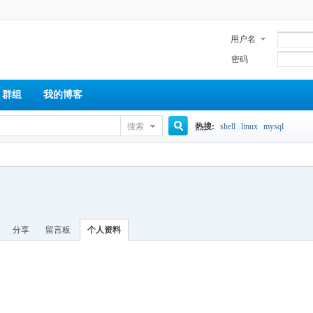
用户名
密码
群组
我的博客
搜索
热搜:
shell
linux
mysql
搜
索
分享
留言板
个人资料