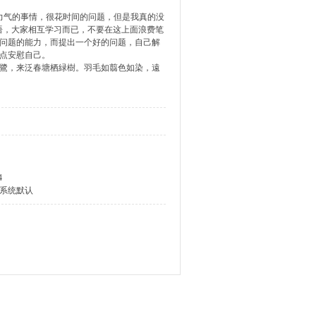
费力气的事情，很花时间的问题，但是我真的没
敬语，大家相互学习而已，不要在这上面浪费笔
决问题的能力，而提出一个好的问题，自己解
4点安慰自己。
===== 翩翩兮朱鷺，来泛春塘栖緑樹。羽毛如翦色如染，遠
4
系统默认