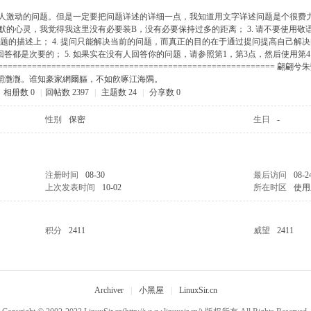
见让人激动的问题。但是一定要把问题详述的详细一点，我知道用文字详述问题是个很
颗幽默的心灵，我觉得我这里没有必要装B，没有必要保持过多的距离； 3. 请不要使用
题的描述上； 4. 提问只能解决当前的问题，而真正的目的在于通过提问提高自己解
答都是次要的； 5. 如果实在没有人回答你的问题，请参照第1，第3点，然后使用第
========================================================
開灔灔。谁知豪家網爾軀，不如飮啄江海隅。
相册数 0
|
回帖数 2397
|
主题数 24
|
分享数 0
性别
保密
生日
-
注册时间
08-30
最后访问
08-2
上次发表时间
10-02
所在时区
使用
积分
2411
威望
2411
Archiver
|
小黑屋
|
LinuxSir.cn