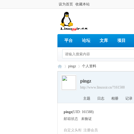
设为首页
收藏本站
平台
论坛
文库
项目
pingz
个人资料
pingz
http://www.linuxsir.cn/?161588
Lin
›
›
主题
日志
相册
记录
pingz
(UID: 161588)
邮箱状态
未验证
自定义头衔
注册会员