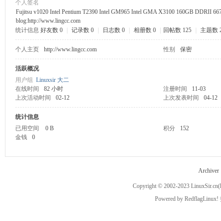
个人签名
Fujitsu v1020 Intel Pentium T2390 Intel GM965 Intel GMA X3100 160GB DDRII 667 2G P
blog:http://www.lingcc.com
ux
统计信息
好友数 0
|
记录数 0
|
日志数 0
|
相册数 0
|
回帖数 125
|
主题数 
个人主页
http://www.lingcc.com
性别
保密
活跃概况
用户组
Linuxsir 大二
在线时间
82 小时
注册时间
11-03
上次活动时间
02-12
上次发表时间
04-12
统计信息
Sir.
已用空间
0 B
积分
152
金钱
0
Archiver
Copyright © 2002-2023
LinuxSir.cn
(
Powered by
RedflagLinux!