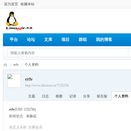
设为首页
收藏本站
平台
论坛
文库
项目
群组
我的博客
erlv
个人资料
erlv
http://www.linuxsir.cn/?135256
Lin
›
›
主题
日志
相册
记录
分享
留言板
个人资料
erlv
(UID: 135256)
邮箱状态
未验证
自定义头衔
注册会员