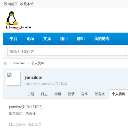
设为首页
收藏本站
平台
论坛
文库
项目
群组
我的博客
yanzilme
个人资料
yanzilme
http://www.linuxsir.cn/?134222
Lin
›
›
主题
日志
相册
记录
分享
留言板
个人资料
yanzilme
(UID: 134222)
邮箱状态
未验证
自定义头衔
注册会员