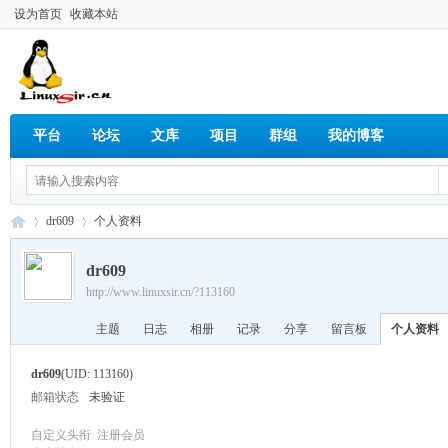
设为首页
收藏本站
平台
论坛
文库
项目
群组
我的博客
dr609
个人资料
dr609
http://www.linuxsir.cn/?113160
Lin
›
›
主题
日志
相册
记录
分享
留言板
个人资料
dr609
(UID: 113160)
邮箱状态
未验证
自定义头衔
注册会员