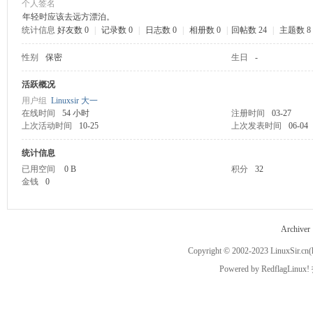
个人签名
年轻时应该去远方漂泊。
统计信息
好友数 0
|
记录数 0
|
日志数 0
|
相册数 0
|
回帖数 24
|
主题数 8
ux
性别
保密
生日
-
活跃概况
用户组
Linuxsir 大一
在线时间
54 小时
注册时间
03-27
上次活动时间
10-25
上次发表时间
06-04
统计信息
已用空间
0 B
积分
32
Sir.
金钱
0
Archiver
Copyright © 2002-2023
LinuxSir.cn
(
Powered by
RedflagLinux!