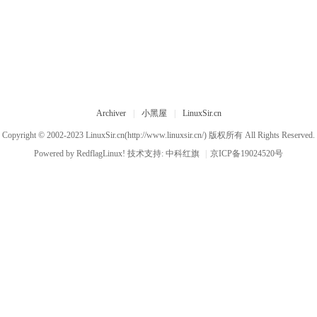
Archiver
|
小黑屋
|
LinuxSir.cn
Copyright © 2002-2023
LinuxSir.cn
(http://www.linuxsir.cn/) 版权所有 All Rights Reserved.
Powered by
RedflagLinux!
技术支持:
中科红旗
|
京ICP备19024520号