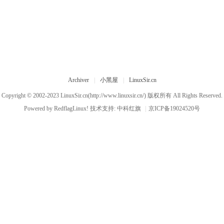
Archiver
|
小黑屋
|
LinuxSir.cn
Copyright © 2002-2023
LinuxSir.cn
(http://www.linuxsir.cn/) 版权所有 All Rights Reserved.
Powered by
RedflagLinux!
技术支持:
中科红旗
|
京ICP备19024520号