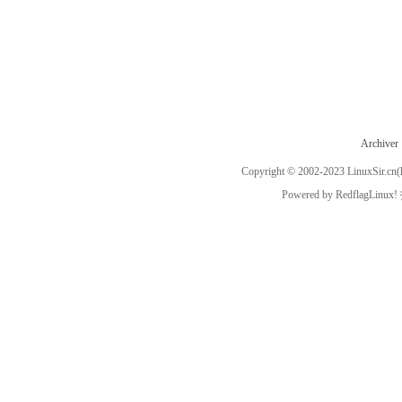
Archiver
Copyright © 2002-2023
LinuxSir.cn
(
Powered by
RedflagLinux!