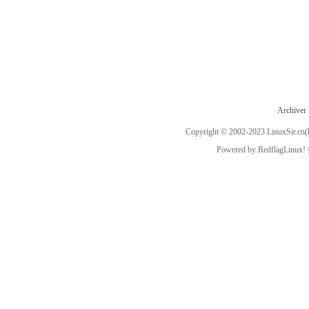
Archiver
Copyright © 2002-2023
LinuxSir.cn
(
Powered by
RedflagLinux!