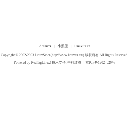
Archiver
|
小黑屋
|
LinuxSir.cn
Copyright © 2002-2023
LinuxSir.cn
(http://www.linuxsir.cn/) 版权所有 All Rights Reserved.
Powered by
RedflagLinux!
技术支持:
中科红旗
|
京ICP备19024520号