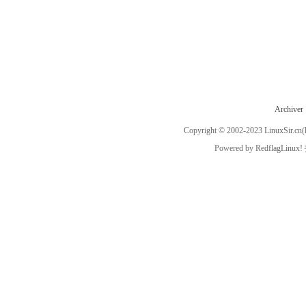
Archiver
Copyright © 2002-2023
LinuxSir.cn
(
Powered by
RedflagLinux!