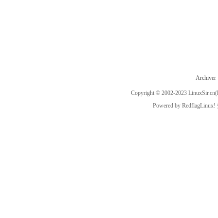
Archiver
Copyright © 2002-2023
LinuxSir.cn
(
Powered by
RedflagLinux!