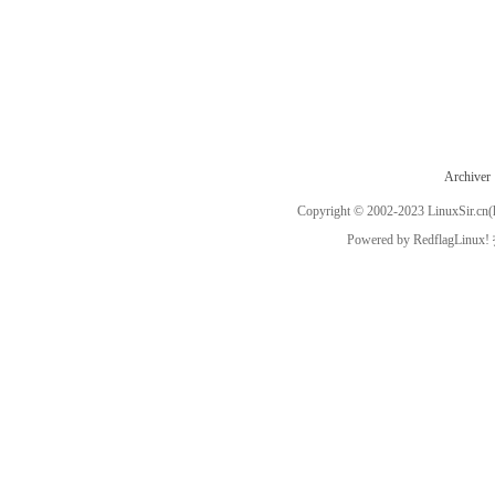
Archiver
Copyright © 2002-2023
LinuxSir.cn
(
Powered by
RedflagLinux!