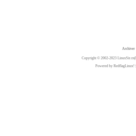
Archiver
Copyright © 2002-2023
LinuxSir.cn
(
Powered by
RedflagLinux!