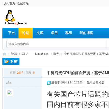
设为首页
收藏本站
平台
论坛
文库
项目
群组
我的博客
论坛
CPU —— LinuxSir.cn
海光
中科海光CPU的首次评测：基于AM
中科海光CPU的首次评测：基于A
查看:
2917
|
回复:
0
Lin
»
›
›
›
xhz
发表于 2024-1-8 15:02:53
|
显示全部楼层
有关国产芯片话题的
国内目前有很多家不