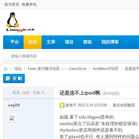
设为首页
收藏本站
平台
论坛
文库
项目
群组
我的博客
论坛
Linux 发行版讨论区 —— LinuxSir.cn
Archlinux讨论区
还是连不上
还是连不上ipod啊.
查看:
2166
|
回复:
0
[复制链接]
Lin
»
›
›
›
wtq119
发表于 2012-3-19 23:53:00
|
显示全部楼层
如题,看了wiki,libgpod是有的.
nautilus里点了以后是"未处理的锁定错误(-4
rhythmbox里启用插件还是看不到.
装了gtkpod也不行..有人遇到同样的问题么