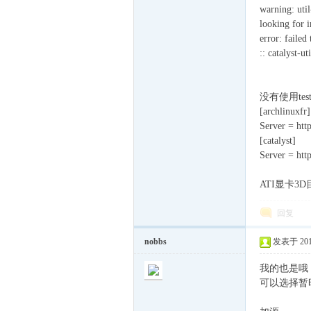
warning: util
looking for i
error: failed
ux
:: catalyst-u
没有使用te
[archlinuxfr]
Server = http
[catalyst]
Server = http
Sir.
ATI显卡3D
回复
nobbs
发表于 2012-
我的也是哦，由于
可以选择暂时不