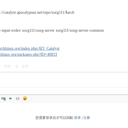
://catalyst.apocalypsus.net/repo/xorg111/$arch
-input-evdev xorg111/xorg-server xorg111/xorg-server-common
.archlinux.org/index.php/ATI_Catalyst
rchlinux.org/packages.php?ID=40833
支持
反对
您需要登录后才可以回帖
登录
|
注册