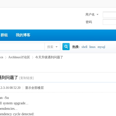
用户名
密码
群组
我的博客
搜索
热搜:
shell
linux
mysql
搜
cn
Archlinux讨论区
今天升级遇到问题了
索
遇到问题了
[复制链接]
›
›
3-16 08:52:20
|
显示全部楼层
an -Su
ull system upgrade...
endencies...
endency cycle detected: