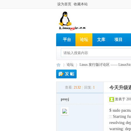
设为首页
收藏本站
平台
论坛
文库
项目
论坛
Linux 发行版讨论区 —— LinuxSir.
今天升级
查看:
2132
|
回复:
1
Lin
»
›
proyj
发表于 2012-
$ sudo pacm
:: Starting f
resolving dep
warning: dep