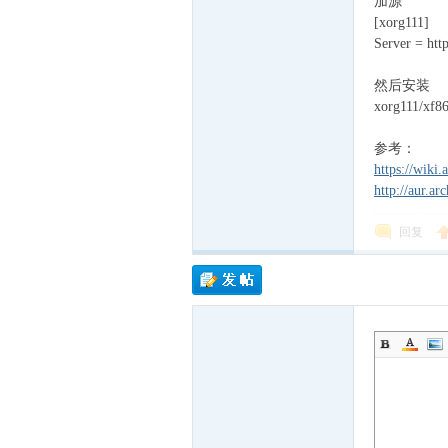
加源
cn
[xorg111]
Server = http
然后安装
xorg111/xf86
参考：
https://wiki
http://aur.a
，
回复
穿