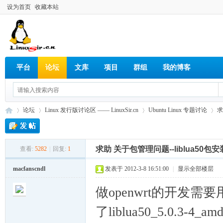
设为首页
收藏本站
平台
论坛
文库
项目
群组
我的博客
论坛
Linux 发行版讨论区 —— LinuxSir.cn
Ubuntu Linux 专题讨论
求
求助 关于包管理问题--liblua50包
查看:
5282
|
回复:
1
Lin
»
›
›
›
macfanscndl
发表于 2012-3-8 16:51:00
|
显示全部楼层
做openwrt的开发需要
了liblua50_5.0.3-4_amd