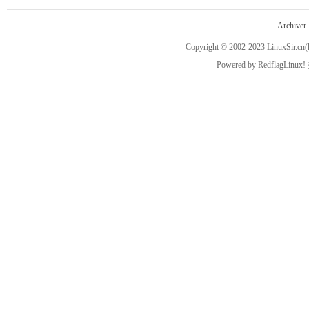
Archiver
Copyright © 2002-2023
LinuxSir.cn
(
Powered by
RedflagLinux!
空
的