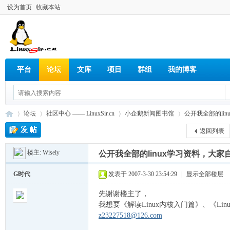
设为首页
收藏本站
平台
论坛
文库
项目
群组
我的博客
论坛
社区中心 —— LinuxSir.cn
小企鹅新闻图书馆
公开我全部的lin
返回列表
楼主:
Wisely
公开我全部的linux学习资料，大家
Lin
»
›
›
›
G时代
发表于 2007-3-30 23:54:29
|
显示全部楼层
先谢谢楼主了，
我想要《解读Linux内核入门篇》、《Lin
z23227518@126.com