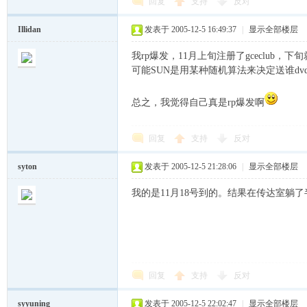
回复
支持
反对
cn
Illidan
发表于 2005-12-5 16:49:37
|
显示全部楼层
我rp爆发，11月上旬注册了gceclub，下
可能SUN是用某种随机算法来决定送谁dv
总之，我觉得自己真是rp爆发啊
回复
支持
反对
，
syton
发表于 2005-12-5 21:28:06
|
显示全部楼层
我的是11月18号到的。结果在传达室躺
回复
支持
反对
穿
syyuning
发表于 2005-12-5 22:02:47
|
显示全部楼层