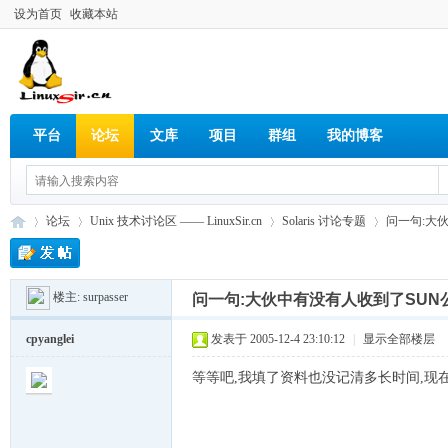
设为首页
收藏本站
平台
论坛
文库
项目
群组
我的博客
论坛
Unix 技术讨论区 —— LinuxSir.cn
Solaris 讨论专题
问一句:大伙中
楼主:
surpasser
问一句:大伙中有没有人收到了SUN公司
Lin
»
›
›
›
cpyanglei
发表于 2005-12-4 23:10:12
|
显示全部楼层
等等吧,我填了资料也没记清多长时间,现在