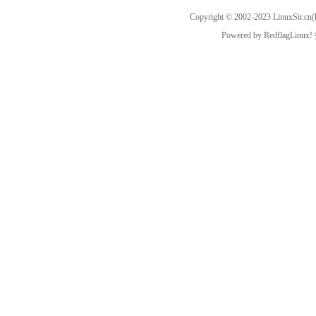
sir!
Copyright © 2002-2023
LinuxSir.cn
(
Powered by
RedflagLinux!