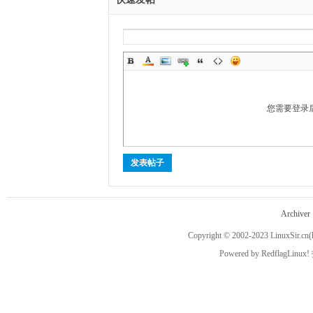
您需要登录
越
发表帖子
Archiver
Copyright © 2002-2023
LinuxSir.cn
(
时
Powered by
RedflagLinux!