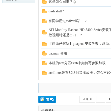
这是怎么回事？
cn
LinuxSir.cn
dash shell?
有同学用过evilvte吗?
...
2
ATI Mobility Radeon HD 5400 
放视频时还是出
...
2
【问题已解决】goagent 安装失败，求助
，
pacman 使用
本机的ntfs分区fstab中如何写参数加载
archlinux设置默认影音播放器，怎么不
返 回
1 ...
穿
快速发帖