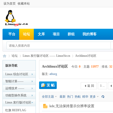
设为首页
收藏本站
平台
论坛
文库
项目
群组
我的博客
论坛
Linux 发行版讨论区 —— LinuxSir.cn
Archlinux讨论区
版块导航
Archlinux讨论区
今日:
0
|
主题:
11977
|
排名:
32
版主:
athurg
Linux 综合讨论区
Lin
»
›
›
—— LinuxSir.cn
智能计算——
返 回
1 ...
LinuxSir.cn
运维技术 ——
LinuxSir.cn
功能型操作系统
全部主题
最新
热门
热帖
精华
更多
—— LinuxSir.cn
Linux 发行版讨论区
kde,无法保持显示分辨率设置
—— LinuxSir.cn
红旗 REDFLAG