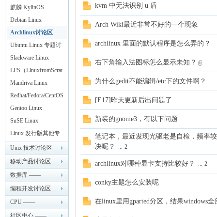
kvm 中无法识别 u 盾
Linux
麒麟 KylinOS
Debian Linux
Arch Wiki最近非常不好的一个现象
ux
Archlinux讨论区
archlinux 里面的默认程序是怎么弄的？
Ubuntu Linux 专题讨
论
Slackware Linux
右下角输入法图标怎么显示未知？
LFS（LinuxfromScrat
为什么gedit不能编辑/etc下的文件啊？
ch）
Mandriva Linux
Redhat/Fedora/CentOS
[E17]昨天更新后出问题了
Linux
Gentoo Linux
新装的gnome3，有以下问题
SuSE Linux
Sir.
Linux 发行版其他专
笔记本，最近发现光驱老是自检，频率较
题
决呢？
...
2
Unix 技术讨论区
—— LinuxSir.cn
移动产品讨论区
archlinux对哪种显卡支持比较好？
...
2
—— LinuxSir.cn
数据库 ——
conky主题怎么安装呢
LinuxSir.cn
编程开发讨论区
在linux里用gparted分区，结果wind
—— LinuxSir.cn
CPU ——
LinuxSir.cn
社区中心 ——