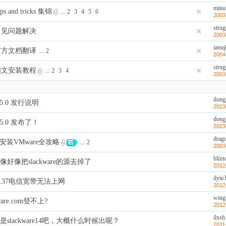
minu
ips and tricks 集锦
...
2
3
4
5
6
2003
strug
re常见问题解决
2003
iamq
re官方文档翻译
...
2
2004
strug
re图文安装教程
...
2
3
4
2003
dongj
 15.0 发行说明
2023
dongj
 15.0 发布了！
2023
drag
re下安装VMware全攻略
...
2
2003
blizz
好像把slackware的源去掉了
2012
dyte
re13.37电信宽带无法上网
2012
wing
kware.com登不上?
2012
ilxsh
slackware14吧，大概什么时候出呢？
2011