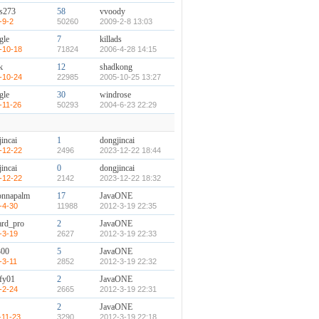
s273
58
vvoody
-9-2
50260
2009-2-8 13:03
gle
7
killads
-10-18
71824
2006-4-28 14:15
k
12
shadkong
-10-24
22985
2005-10-25 13:27
gle
30
windrose
-11-26
50293
2004-6-23 22:29
incai
1
dongjincai
-12-22
2496
2023-12-22 18:44
incai
0
dongjincai
-12-22
2142
2023-12-22 18:32
onnapalm
17
JavaONE
-4-30
11988
2012-3-19 22:35
ard_pro
2
JavaONE
-3-19
2627
2012-3-19 22:33
300
5
JavaONE
-3-11
2852
2012-3-19 22:32
fy01
2
JavaONE
-2-24
2665
2012-3-19 22:31
2
JavaONE
-11-23
3290
2012-3-19 22:18