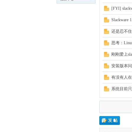
cn
LinuxSir.cn
[FYI] slack
Slackwar
还是忍不住
思考：Linu
刚刚爱上slac
，
安装版本问
有没有人在 sl
系统目前只
穿