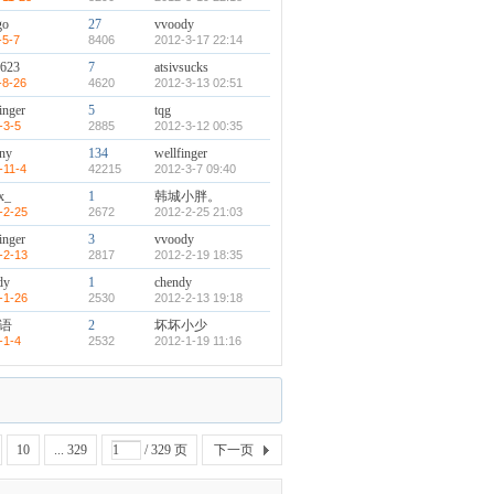
go
27
vvoody
-5-7
8406
2012-3-17 22:14
2623
7
atsivsucks
-8-26
4620
2012-3-13 02:51
inger
5
tqg
-3-5
2885
2012-3-12 00:35
ny
134
wellfinger
-11-4
42215
2012-3-7 09:40
x_
1
韩城小胖。
-2-25
2672
2012-2-25 21:03
inger
3
vvoody
-2-13
2817
2012-2-19 18:35
dy
1
chendy
-1-26
2530
2012-2-13 19:18
语
2
坏坏小少
-1-4
2532
2012-1-19 11:16
10
... 329
/ 329 页
下一页