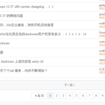
gink
ware 13.37 x86 current changelog
...
2
3
2011
jirui
e 13.37 的网络问题
2011
wellf
问，lilo怎么修改，加快开机启动速度
2012
Ocea
xSir论坛里忠实的slackware用户究竟有多少
...
2
3
4
5
6
..
14
2006
wzlx
kware
2012
wellf
题
2012
chen
ackware 上成功安装 unity-2d
2012
心之
开了个ssh 服务，内存不断增加？
2012
下一页 »
返 回
1
2
3
4
5
6
7
8
9