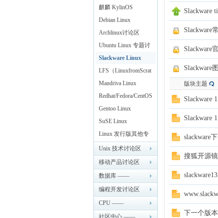
Linux
麒麟 KylinOS
Slackware t
Debian Linux
ux
Slackwa
Archlinux讨论区
Ubuntu Linux 专题讨
Slackwa
论
Slackware Linux
Slackwa
LFS（LinuxfromScrat
ch）
Mandriva Linux
版块主题
Redhat/Fedora/CentOS
Slackware
Linux
Gentoo Linux
Slackware
SuSE Linux
Sir.
Linux 发行版其他专
slackwa
题
Unix 技术讨论区
搜狐开源镜像
—— LinuxSir.cn
移动产品讨论区
slackwa
—— LinuxSir.cn
数据库 ——
LinuxSir.cn
编程开发讨论区
www.slac
—— LinuxSir.cn
CPU ——
下一个版本是
LinuxSir.cn
社区中心 ——