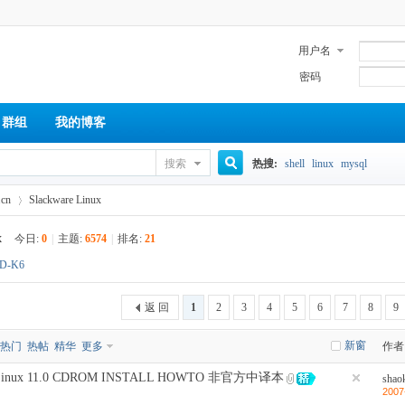
用户名
密码
群组
我的博客
搜索
热搜:
shell
linux
mysql
搜
cn
Slackware Linux
x
今日:
0
|
主题:
6574
|
排名:
21
索
D-K6
›
返 回
1
2
3
4
5
6
7
8
9
新窗
热门
热帖
精华
更多
作者
e Linux 11.0 CDROM INSTALL HOWTO 非官方中译本
shao
2007