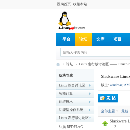
设为首页
收藏本站
平台
论坛
文库
项目
论坛
Linux 发行版讨论区 —— LinuxSir.
版块导航
Slackware Linu
版主:
windrose
,
AM
Linux 综合讨论区
Lin
»
›
—— LinuxSir.cn
智能计算——
LinuxSir.cn
运维技术 ——
LinuxSir.cn
功能型操作系统
全部主题
最新
—— LinuxSir.cn
Linux 发行版讨论区
Slackwar
—— LinuxSir.cn
红旗 REDFLAG
...
2