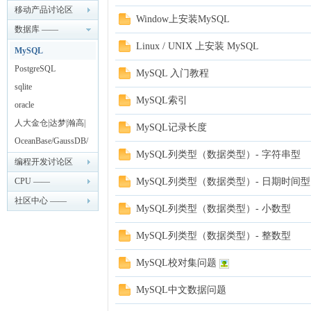
—— LinuxSir.cn
移动产品讨论区
Window上安装MySQL
—— LinuxSir.cn
数据库 ——
ux
Linux / UNIX 上安装 MySQL
LinuxSir.cn
MySQL
PostgreSQL
MySQL 入门教程
sqlite
MySQL索引
oracle
人大金仓|达梦|瀚高|
MySQL记录长度
优炫|TiDB
OceanBase/GaussDB/
MySQL列类型（数据类型）- 字符串型
openGauss
编程开发讨论区
Sir.
—— LinuxSir.cn
CPU ——
MySQL列类型（数据类型）- 日期时间型
LinuxSir.cn
社区中心 ——
MySQL列类型（数据类型）- 小数型
LinuxSir.cn
MySQL列类型（数据类型）- 整数型
MySQL校对集问题
MySQL中文数据问题