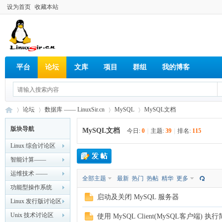
设为首页
收藏本站
平台
论坛
文库
项目
群组
我的博客
论坛
数据库 —— LinuxSir.cn
MySQL
MySQL文档
版块导航
MySQL文档
今日:
0
|
主题:
39
|
排名:
115
Linux 综合讨论区
Lin
»
›
›
›
—— LinuxSir.cn
智能计算——
LinuxSir.cn
运维技术 ——
全部主题
最新
热门
热帖
精华
更多
LinuxSir.cn
功能型操作系统
启动及关闭 MySQL 服务器
—— LinuxSir.cn
Linux 发行版讨论区
—— LinuxSir.cn
Unix 技术讨论区
使用 MySQL Client(MySQL客户端) 