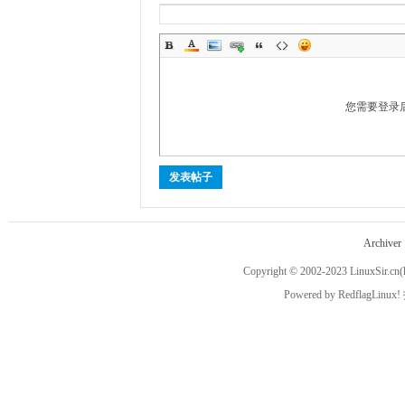
您需要登录
越
发表帖子
Archiver
Copyright © 2002-2023
LinuxSir.cn
(
Powered by
RedflagLinux!
时