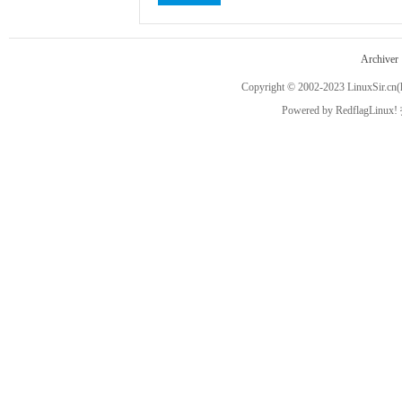
cn
Archiver
Copyright © 2002-2023
LinuxSir.cn
(
Powered by
RedflagLinux!
，
穿