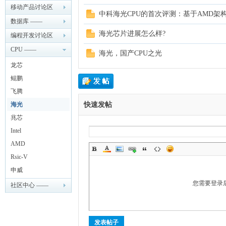
—— LinuxSir.cn
移动产品讨论区
中科海光CPU的首次评测：基于AMD架
—— LinuxSir.cn
数据库 ——
ux
海光芯片进展怎么样?
LinuxSir.cn
编程开发讨论区
—— LinuxSir.cn
CPU ——
海光，国产CPU之光
LinuxSir.cn
龙芯
鲲鹏
飞腾
海光
快速发帖
兆芯
Sir.
Intel
AMD
Rsic-V
申威
您需要登录
社区中心 ——
LinuxSir.cn
发表帖子