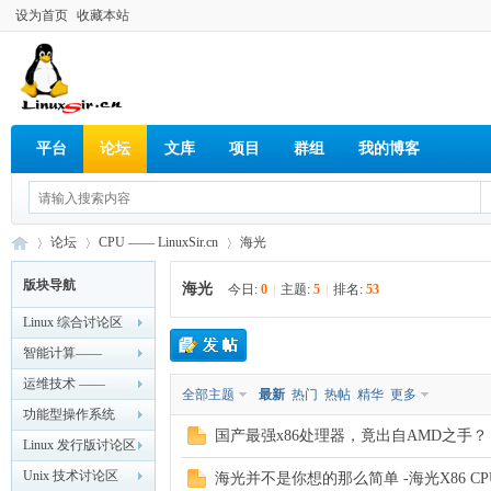
设为首页
收藏本站
平台
论坛
文库
项目
群组
我的博客
论坛
CPU —— LinuxSir.cn
海光
版块导航
海光
今日:
0
|
主题:
5
|
排名:
53
Linux 综合讨论区
Lin
»
›
›
—— LinuxSir.cn
智能计算——
LinuxSir.cn
运维技术 ——
全部主题
最新
热门
热帖
精华
更多
LinuxSir.cn
功能型操作系统
国产最强x86处理器，竟出自AMD之手？
—— LinuxSir.cn
Linux 发行版讨论区
—— LinuxSir.cn
Unix 技术讨论区
海光并不是你想的那么简单 -海光X86 C